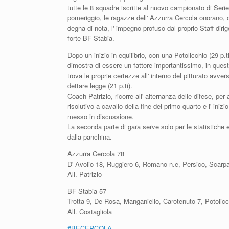
tutte le 8 squadre iscritte al nuovo campionato di Seri
pomeriggio, le ragazze dell' Azzurra Cercola onorano,
degna di nota, l' impegno profuso dal proprio Staff dirig
forte BF Stabia.
Dopo un inizio in equilibrio, con una Potolicchio (29 p.t
dimostra di essere un fattore importantissimo, in ques
trova le proprie certezze all' interno del pitturato avv
dettare legge (21 p.ti).
Coach Patrizio, ricorre all' alternanza delle difese, p
risolutivo a cavallo della fine del primo quarto e l' in
messo in discussione.
La seconda parte di gara serve solo per le statistiche 
dalla panchina.
Azzurra Cercola 78
D' Avolio 18, Ruggiero 6, Romano n.e, Persico, Scarp
All. Patrizio
BF Stabia 57
Trotta 9, De Rosa, Manganiello, Carotenuto 7, Potoli
All. Costagliola
#BECERCOLA