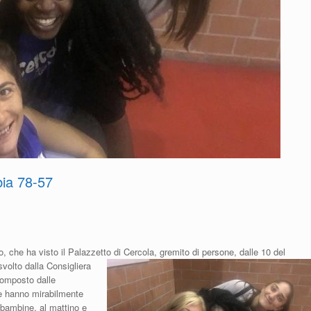
bia 78-57
, che ha visto il Palazzetto di Cercola, gremito di persone, dalle 10 del
 svo
lto dalla Consigliera
composto dalle
e hanno mirabilmente
 bambine, al mattino e