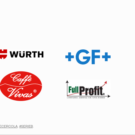
ECERCOLA
,
#SERIEB
.