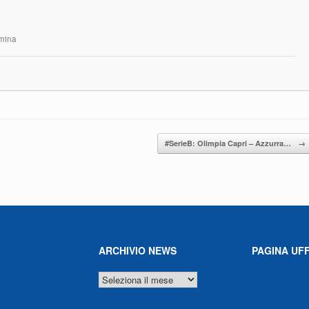
rmina
#SerieB: Olimpia Capri – Azzurra…
→
ARCHIVIO NEWS
PAGINA UFF
ARCHIVIO
NEWS