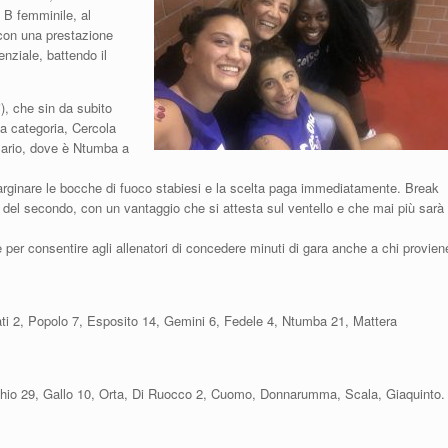
e B femminile, al
 con una prestazione
enziale, battendo il
i), che sin da subito
ta categoria, Cercola
ersario, dove è Ntumba a
er arginare le bocche di fuoco stabiesi e la scelta paga immediatamente. Break
izio del secondo, con un vantaggio che si attesta sul ventello e che mai più sarà
e per consentire agli allenatori di concedere minuti di gara anche a chi provien
ati 2, Popolo 7, Esposito 14, Gemini 6, Fedele 4, Ntumba 21, Mattera
cchio 29, Gallo 10, Orta, Di Ruocco 2, Cuomo, Donnarumma, Scala, Giaquinto.