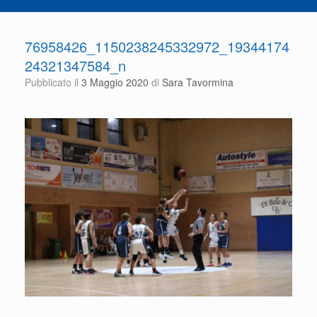
76958426_1150238245332972_19344174
24321347584_n
Pubblicato il
3 Maggio 2020
di
Sara Tavormina