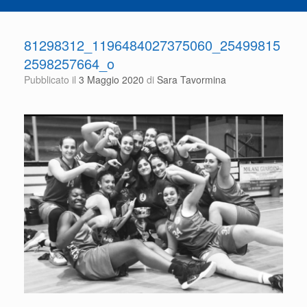
81298312_1196484027375060_25499815
2598257664_o
Pubblicato il
3 Maggio 2020
di
Sara Tavormina