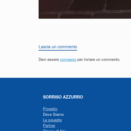
Lascia un commento
Devi essere
connesso
per inviare un commento.
SORRISO AZZURRO
Progetto
Dove Siamo
Le squadre
Partner
Dicono di Noi