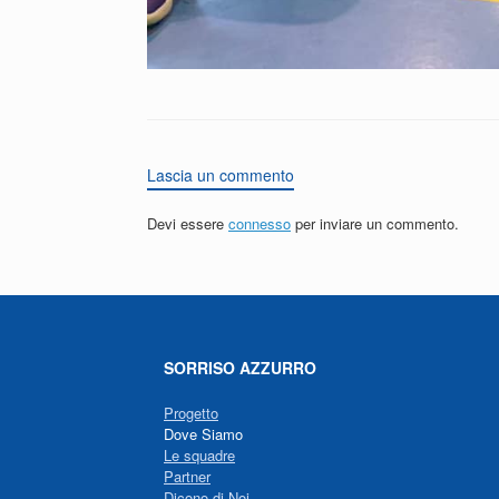
Lascia un commento
Devi essere
connesso
per inviare un commento.
SORRISO AZZURRO
Progetto
Dove Siamo
Le squadre
Partner
Dicono di Noi