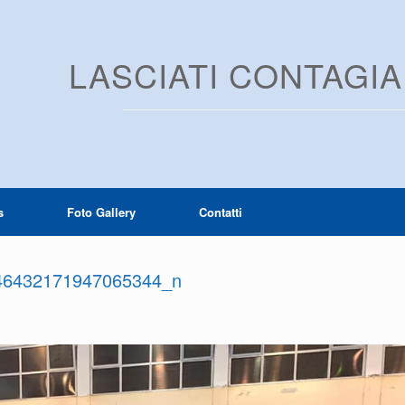
LASCIATI CONTAGI
s
Foto Gallery
Contatti
46432171947065344_n