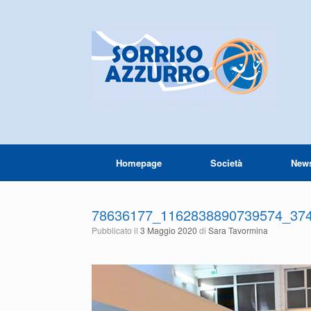
Homepage
Società
New
78636177_1162838890739574_37
Pubblicato il
3 Maggio 2020
di
Sara Tavormina