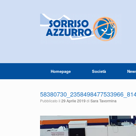
Homepage
Società
New
58380730_2358498477533966_81
Pubblicato il
29 Aprile 2019
di
Sara Tavormina