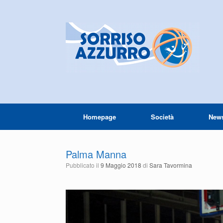
Homepage
Società
New
Palma Manna
Pubblicato il
9 Maggio 2018
di
Sara Tavormina