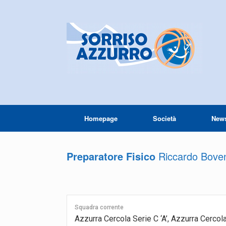
Homepage
Società
New
Preparatore Fisico
Riccardo Boven
Squadra corrente
Azzurra Cercola Serie C ‘A’, Azzurra Cerco