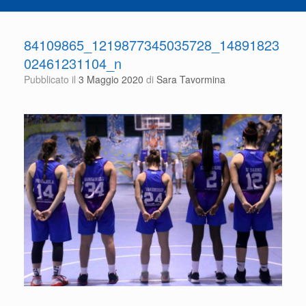
84109865_1219877345035728_14891823
02461231104_n
Pubblicato il
3 Maggio 2020
di
Sara Tavormina