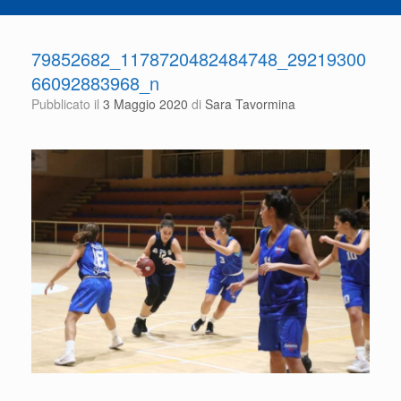
79852682_1178720482484748_29219300
66092883968_n
Pubblicato il
3 Maggio 2020
di
Sara Tavormina