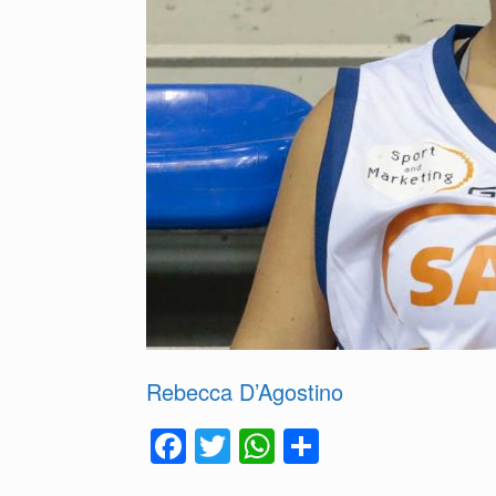
k
Rebecca D’Agostino
F
T
W
C
a
wi
h
o