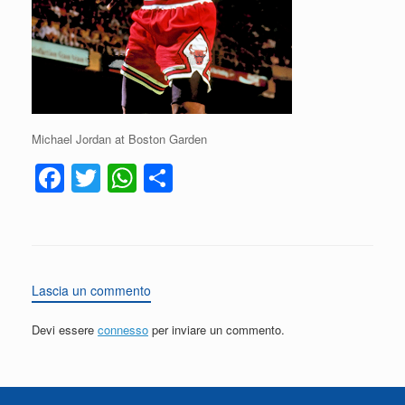
Michael Jordan at Boston Garden
F
T
W
C
a
wi
h
o
c
tt
at
n
e
er
s
di
b
A
vi
Lascia un commento
o
p
di
Devi essere
connesso
per inviare un commento.
o
p
k