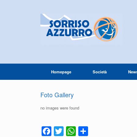
Homepage
Società
New
Foto Gallery
no images were found
F
T
W
C