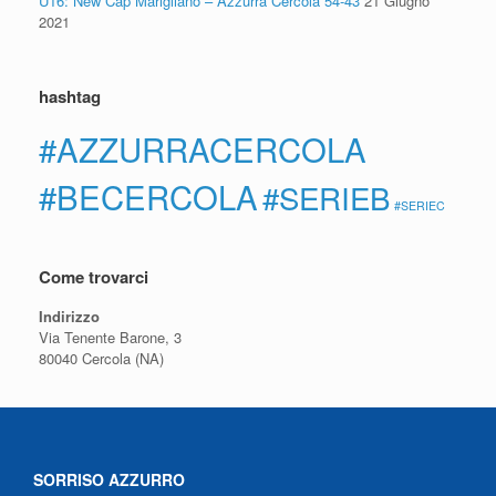
U16: New Cap Marigliano – Azzurra Cercola 54-43
21 Giugno
2021
hashtag
#AZZURRACERCOLA
#BECERCOLA
#SERIEB
#SERIEC
Come trovarci
Indirizzo
Via Tenente Barone, 3
80040 Cercola (NA)
SORRISO AZZURRO