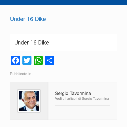
Under 16 Dike
Under 16 Dike
F
T
W
C
a
wi
h
o
Pubblicato in .
c
tt
at
n
e
er
s
di
Sergio Tavormina
b
A
vi
Vedi gli articoli di Sergio Tavormina
o
p
di
o
p
k