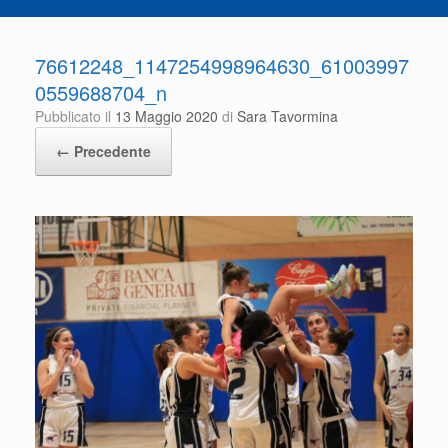
76612248_1147254998964630_61003997
0559688704_n
Pubblicato il
13 Maggio 2020
di
Sara Tavormina
← Precedente