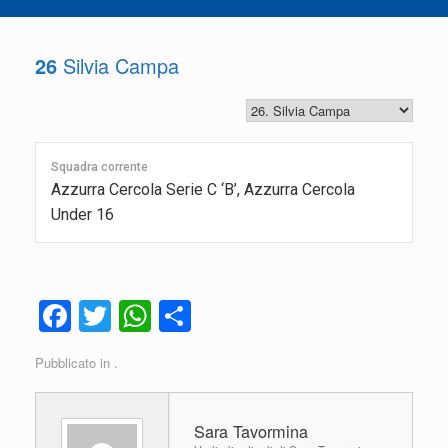
26
Silvia Campa
Squadra corrente
Azzurra Cercola Serie C ‘B’, Azzurra Cercola
Under 16
F
T
W
C
a
wi
h
o
Pubblicato in .
c
tt
at
n
e
er
s
di
Sara Tavormina
b
A
vi