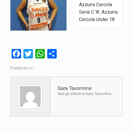
Azzurra Cercola
Serie C ‘A’, Azzurra
Cercola Under 18
F
T
W
C
a
wi
h
o
Pubblicato in .
c
tt
at
n
e
er
s
di
Sara Tavormina
b
A
vi
Vedi gli articoli di Sara Tavormina
o
p
di
o
p
k