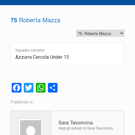
75
Roberta Mazza
Squadra corrente
Azzurra Cercola Under 13
F
T
W
C
a
wi
h
o
Pubblicato in .
c
tt
at
n
e
er
s
di
Sara Tavormina
b
A
vi
Vedi gli articoli di Sara Tavormina