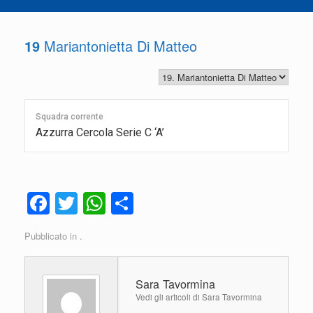
19
Mariantonietta Di Matteo
Squadra corrente
Azzurra Cercola Serie C ‘A’
F
T
W
C
a
wi
h
o
Pubblicato in .
c
tt
at
n
e
er
s
di
Sara Tavormina
b
A
vi
Vedi gli articoli di Sara Tavormina