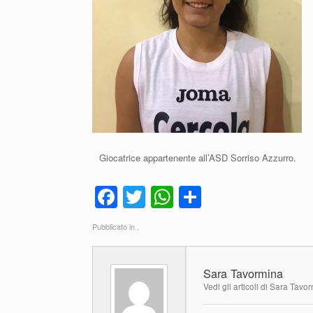
Giocatrice appartenente all’ASD Sorriso Azzurro.
F
T
W
C
a
wi
h
o
Pubblicato in .
c
tt
at
n
e
er
s
di
Sara Tavormina
b
A
vi
Vedi gli articoli di Sara Tavo
o
p
di