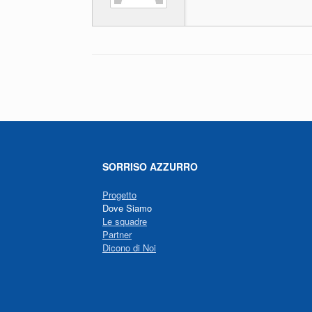
o
p
k
Navigazione articolo
SORRISO AZZURRO
Progetto
Dove Siamo
Le squadre
Partner
Dicono di Noi