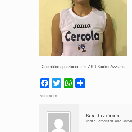
Giocatrice appartenente all’ASD Sorriso Azzurro.
F
T
W
C
a
wi
h
o
Pubblicato in .
c
tt
at
n
e
er
s
di
Sara Tavormina
b
A
vi
Vedi gli articoli di Sara Tavo
o
p
di