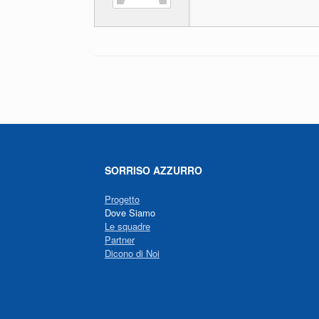
o
p
k
Navigazione articolo
SORRISO AZZURRO
Progetto
Dove Siamo
Le squadre
Partner
Dicono di Noi