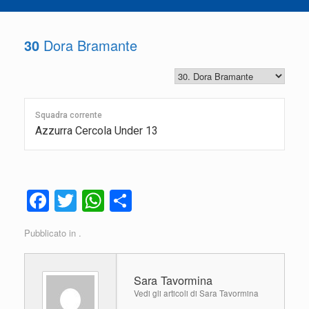
30
Dora Bramante
Squadra corrente
Azzurra Cercola Under 13
F
T
W
C
a
wi
h
o
Pubblicato in .
c
tt
at
n
e
er
s
di
Sara Tavormina
b
A
vi
Vedi gli articoli di Sara Tavormina