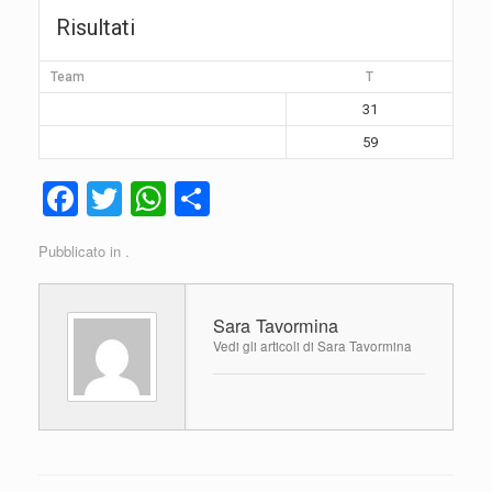
Risultati
Team
T
31
59
F
T
W
C
a
wi
h
o
Pubblicato in .
c
tt
at
n
e
er
s
di
Sara Tavormina
b
A
vi
Vedi gli articoli di Sara Tavormina
o
p
di
o
p
k