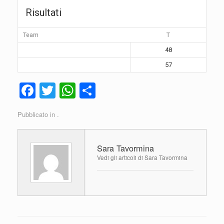
Risultati
Team
T
48
57
F
T
W
C
a
wi
h
o
Pubblicato in .
c
tt
at
n
e
er
s
di
Sara Tavormina
b
A
vi
Vedi gli articoli di Sara Tavormina
o
p
di
o
p
k