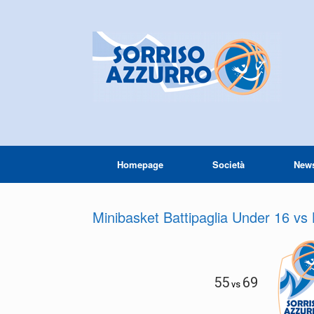
Homepage
Società
New
Minibasket Battipaglia Under 16 vs
55
69
vs