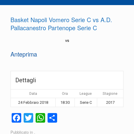
Basket Napoli Vomero Serie C vs A.D.
Pallacanestro Partenope Serie C
vs
Anteprima
Dettagli
Data
Ora
League
Stagione
24 Febbraio 2018
18:30
Serie C
2017
F
T
W
C
a
wi
h
o
Pubblicato in .