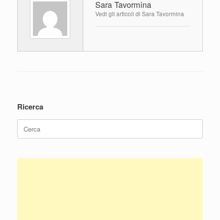
Sara Tavormina
b
A
vi
Vedi gli articoli di Sara Tavormina
o
p
di
o
p
k
Navigazione articolo
Ricerca
Ricerca
per: