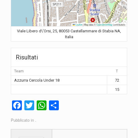
Leaflet
|
Map data ©
OpenStreetMap
contributors
Viale Libero d\'Orsi, 25, 80053 Castellammare di Stabia NA,
Italia
Risultati
Team
T
Azzurra Cercola Under 18
72
15
F
T
W
C
a
wi
h
o
Pubblicato in .
c
tt
at
n
e
er
s
di