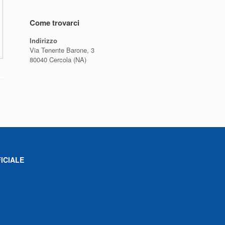
Come trovarci
Indirizzo
Via Tenente Barone, 3
80040 Cercola (NA)
ICIALE