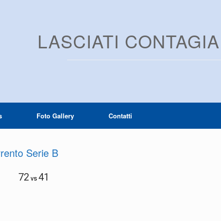
LASCIATI CONTAGI
s
Foto Gallery
Contatti
rrento Serie B
72
41
vs