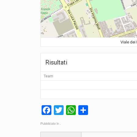
Viale dei 
Risultati
Team
F
T
W
C
a
wi
h
o
Pubblicato in .
c
tt
at
n