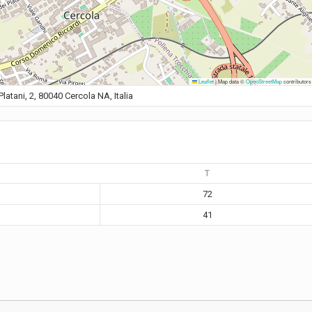
Leaflet
|
Map data ©
OpenStreetMap
contributors
Platani, 2, 80040 Cercola NA, Italia
T
72
41